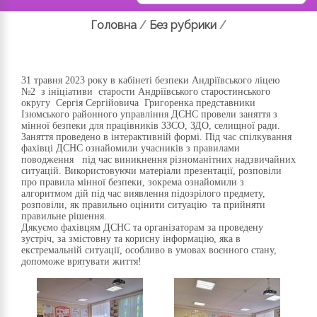
Головна
/
Без рубрики
/
31 травня
2023
року в кабінеті безпеки Андріївського ліцею
№2 з ініціативи старости Андріївського старостинського
округу Сергія Сергійовича Григоренка представники
Ізюмського районного управління ДСНС провели заняття з
мінної безпеки для працівників ЗЗСО, ЗДО, селищної ради.
Заняття проведено в інтерактивній формі. Під час спілкування
фахівці ДСНС ознайомили учасників з правилами
поводження під час виникнення різноманітних надзвичайних
ситуацій. Використовуючи матеріали презентації, розповіли
про правила мінної безпеки, зокрема ознайомили з
алгоритмом дій під час виявлення підозрілого предмету,
розповіли, як правильно оцінити ситуацію та прийняти
правильне рішення.
Дякуємо фахівцям ДСНС та організаторам за проведену
зустріч, за змістовну та корисну інформацію, яка в
екстремальній ситуації, особливо в умовах воєнного стану,
допоможе врятувати життя!