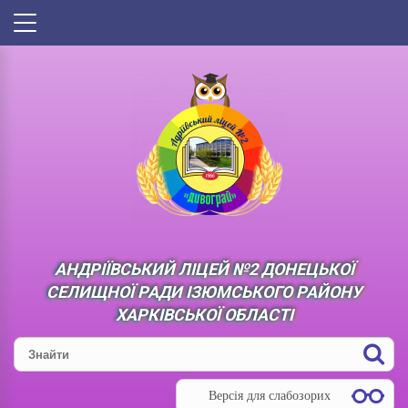
АНДРІЇВСЬКИЙ ЛІЦЕЙ №2 ДОНЕЦЬКОЇ
СЕЛИЩНОЇ РАДИ ІЗЮМСЬКОГО РАЙОНУ
ХАРКІВСЬКОЇ ОБЛАСТІ
Версія для слабозорих