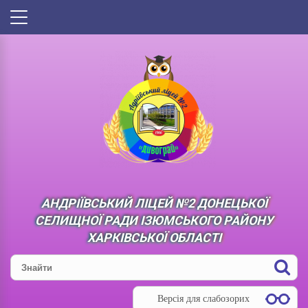
АНДРІЇВСЬКИЙ ЛІЦЕЙ №2 ДОНЕЦЬКОЇ
СЕЛИЩНОЇ РАДИ ІЗЮМСЬКОГО РАЙОНУ
ХАРКІВСЬКОЇ ОБЛАСТІ
Версія для слабозорих