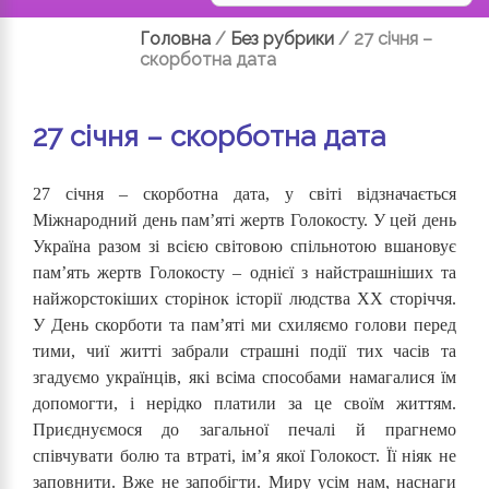
Головна
/
Без рубрики
/
27 січня –
скорботна дата
27 січня – скорботна дата
27 січня – скорботна дата, у світі відзначається
Міжнародний день пам’яті жертв Голокосту. У цей день
Україна разом зі всією світовою спільнотою вшановує
пам’ять жертв Голокосту ‒ однієї з найстрашніших та
найжорстокіших сторінок історії людства ХХ сторіччя.
У День скорботи та пам’яті ми схиляємо голови перед
тими, чиї житті забрали страшні події тих часів та
згадуємо українців, які всіма способами намагалися їм
допомогти, і нерідко платили за це своїм життям.
Приєднуємося до загальної печалі й прагнемо
співчувати болю та втраті, ім’я якої Голокост. Її ніяк не
заповнити. Вже не запобігти. Миру усім нам, наснаги