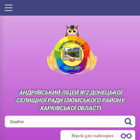
АНДРІЇВСЬКИЙ ЛІЦЕЙ №2 ДОНЕЦЬКОЇ
СЕЛИЩНОЇ РАДИ ІЗЮМСЬКОГО РАЙОНУ
ХАРКІВСЬКОЇ ОБЛАСТІ
Версія для слабозорих