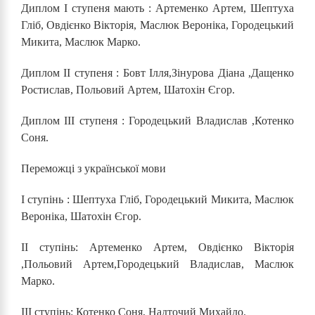
Диплом І ступеня мають : Артеменко Артем, Шептуха
Гліб, Овдієнко Вікторія, Маслюк Вероніка, Городецький
Микита, Маслюк Марко.
Диплом ІІ ступеня : Бовт Ілля,Зінурова Діана ,Дащенко
Ростислав, Польовий Артем, Шатохін Єгор.
Диплом ІІІ ступеня : Городецький Владислав ,Котенко
Соня.
Переможці з української мови
І ступінь : Шептуха Гліб, Городецький Микита, Маслюк
Вероніка, Шатохін Єгор.
ІІ ступінь: Артеменко Артем, Овдієнко Вікторія
,Польовий Артем,Городецький Владислав, Маслюк
Марко.
ІІІ ступінь: Котенко Соня, Надточий Михайло.