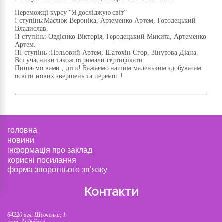
Переможці курсу “Я досліджую світ”
І ступінь:Маслюк Вероніка, Артеменко Артем, Городецький
Владислав.
ІІ ступінь: Овдієнко Вікторія, Городецький Микита, Артеменко
Артем.
ІІІ ступінь :Польовий Артем, Шатохін Єгор, Зінурова Діана.
Всі учасники також отримали сертифікати.
Пишаємо вами , діти! Бажаємо нашим маленьким здобувачам
освіти нових звершень та перемог !
головна
новини
інформація про заклад
корисні посилання
форма зворотнього зв’язку
Контакти
64220 вул. Шевченка, 1
смт. Андріївка,