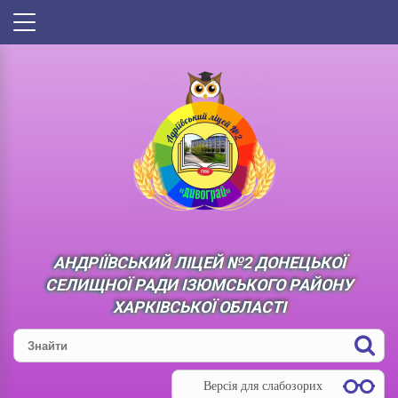
АНДРІЇВСЬКИЙ ЛІЦЕЙ №2 ДОНЕЦЬКОЇ
СЕЛИЩНОЇ РАДИ ІЗЮМСЬКОГО РАЙОНУ
ХАРКІВСЬКОЇ ОБЛАСТІ
Версія для слабозорих