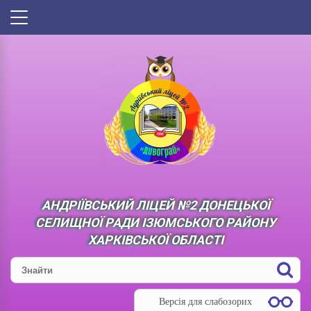
АНДРІЇВСЬКИЙ ЛІЦЕЙ №2 ДОНЕЦЬКОЇ
СЕЛИЩНОЇ РАДИ ІЗЮМСЬКОГО РАЙОНУ
ХАРКІВСЬКОЇ ОБЛАСТІ
Версія для слабозорих