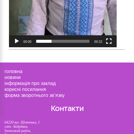
00:00
00:22
головна
новини
інформація про заклад
корисні посилання
форма зворотнього зв’язку
Контакти
64220 вул. Шевченка, 1
смт. Андріївка,
Ізюмський район,