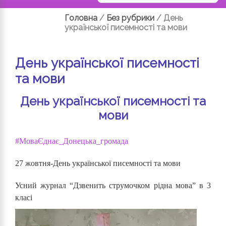
Головна
/
Без рубрики
/
День
української писемності та мови
День української писемності
та мови
День української писемності та
мови
#МоваЄднає_Донецька_громада
27 жовтня-День української писемності та мови
Усний журнал “Дзвенить струмочком рідна мова” в 3
класі
Відеопрогравач