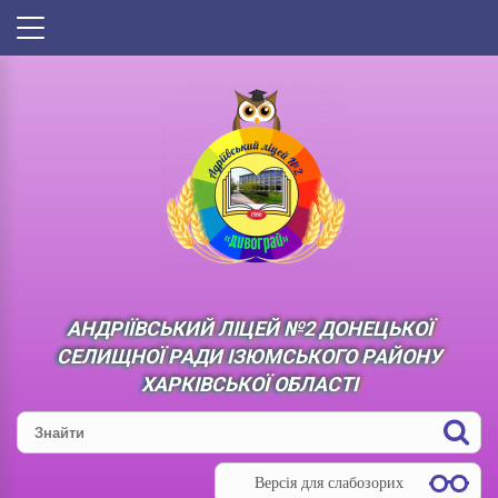
АНДРІЇВСЬКИЙ ЛІЦЕЙ №2 ДОНЕЦЬКОЇ
СЕЛИЩНОЇ РАДИ ІЗЮМСЬКОГО РАЙОНУ
ХАРКІВСЬКОЇ ОБЛАСТІ
Версія для слабозорих