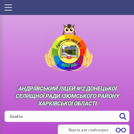
АНДРІЇВСЬКИЙ ЛІЦЕЙ №2 ДОНЕЦЬКОЇ
СЕЛИЩНОЇ РАДИ ІЗЮМСЬКОГО РАЙОНУ
ХАРКІВСЬКОЇ ОБЛАСТІ
Версія для слабозорих