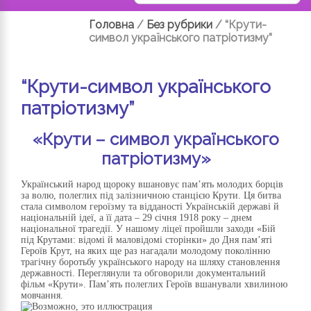
Головна
/
Без рубрики
/
“Крути-
символ українського патріотизму”
“Крути-символ українського
патріотизму”
«Крути – символ українського
патріотизму»
Український народ щороку вшановує пам’ять молодих борців
за волю, полеглих під залізничною станцією Крути. Ця битва
стала символом героїзму та відданості Українській державі й
національній ідеї, а її дата – 29 січня 1918 року – днем
національної трагедії. У нашому ліцеї пройшли заходи «Бій
під Крутами: відомі й маловідомі сторінки» до Дня пам’яті
Героїв Крут, на яких ще раз нагадали молодому поколінню
трагічну боротьбу українського народу на шляху становлення
державності. Переглянули та обговорили документальний
фільм «Крути». Пам’ять полеглих Героїв вшанували хвилиною
мовчання.