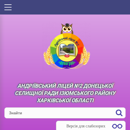
АНДРІЇВСЬКИЙ ЛІЦЕЙ №2 ДОНЕЦЬКОЇ
СЕЛИЩНОЇ РАДИ ІЗЮМСЬКОГО РАЙОНУ
ХАРКІВСЬКОЇ ОБЛАСТІ
Версія для слабозорих