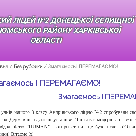
КИЙ ЛІЦЕЙ №2 ДОНЕЦЬКОЇ СЕЛИЩНОЇ
ЗЮМСЬКОГО РАЙОНУ ХАРКІВСЬКОЇ
ОБЛАСТІ
вна
/
Без рубрики
/
Змагаємось і ПЕРЕМАГАЄМО!
агаємось і ПЕРЕМАГАЄМО!
Змагаємось і ПЕРЕМ
учнів нашого 3 класу Андріївського ліцею №2 спробували сво
від Державної наукової установи “Інститут модернізації зміс
овідальністю “HUMAN” .Чотири етапи –це було нелегко!Отрим
ики! Вітаємо їх!