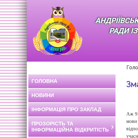
АНДРІЇВСЬ
РАДИ І
Голо
ГОЛОВНА
Зм
НОВИНИ
ІНФОРМАЦІЯ ПРО ЗАКЛАД
Аж 9 
мови 
ПРОЗОРІСТЬ ТА
відп
ІНФОРМАЦІЙНА ВІДКРИТІСТЬ
учасн