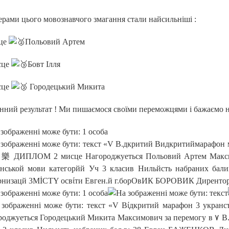
рами цього мовознавчого змагання стали найсильніші :
сце
Польовий Артем
ісце
Бовт Ілля
ісце
Городецький Микита
нний результат ! Ми пишаємося своїми переможцями і бажаємо н