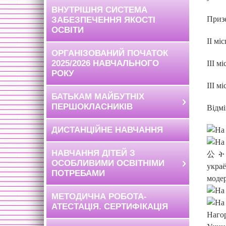
ВНУТРІШНЯ СИСТЕМА
Призе
ЗАБЕЗПЕЧЕННЯ ЯКОСТІ
ОСВІТИ
ІІ мі
ОРГАНІЗОВАНИЙ ПОЧАТОК
2025/2026 НАВЧАЛЬНОГО
ІІІ м
РОКУ
ІІІ м
БАТЬКАМ МАЙБУТНІХ
ПЕРШОКЛАСНИКІВ
Відмі
ДИСТАНЦІЙНЕ НАВЧАННЯ
НАВЧАННЯ ДІТЕЙ З
ОСОБЛИВИМИ ОСВІТНІМИ
ПОТРЕБАМИ
МЕТОДИЧНА РОБОТА-
АТЕСТАЦІЯ. СЕРТИФІКАЦІЯ