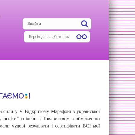
Версія для слабозорих
АГАЄМО
!
ї сили у V Відкритому Марафоні з української
ту освіти” спільно з Товариством з обмеженою
али чудові результати і сертифікати ВСІ мої