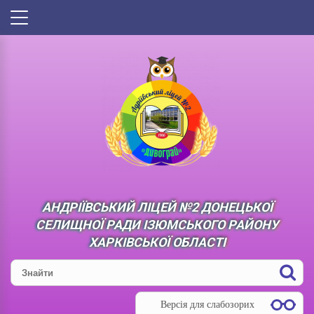
АНДРІЇВСЬКИЙ ЛІЦЕЙ №2 ДОНЕЦЬКОЇ
СЕЛИЩНОЇ РАДИ ІЗЮМСЬКОГО РАЙОНУ
ХАРКІВСЬКОЇ ОБЛАСТІ
Версія для слабозорих