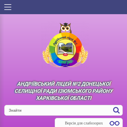
АНДРІЇВСЬКИЙ ЛІЦЕЙ №2 ДОНЕЦЬКОЇ
СЕЛИЩНОЇ РАДИ ІЗЮМСЬКОГО РАЙОНУ
ХАРКІВСЬКОЇ ОБЛАСТІ
Версія для слабозорих