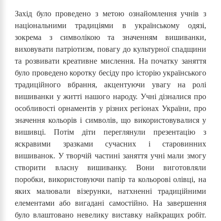
Захід було проведено з метою ознайомлення учнів з
національними традиціями в українському одязі,
зокрема з символікою та значенням вишиванки,
виховувати патріотизм, повагу до культурної спадщини
та розвивати креативне мислення. На початку заняття
було проведено коротку бесіду про історію українського
традиційного вбрання, акцентуючи увагу на ролі
вишиванки у житті нашого народу. Учні дізналися про
особливості орнаментів у різних регіонах України, про
значення кольорів і символів, що використовувалися у
вишивці. Потім діти переглянули презентацію з
яскравими зразками сучасних і старовинних
вишиванок. У творчій частині заняття учні мали змогу
створити власну вишиванку. Вони виготовляли
поробки, використовуючи папір та кольорові олівці, на
яких малювали візерунки, натхненні традиційними
елементами або вигадані самостійно. На завершення
було влаштовано невелику виставку найкращих робіт.