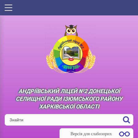
АНДРІЇВСЬКИЙ ЛІЦЕЙ №2 ДОНЕЦЬКОЇ
СЕЛИЩНОЇ РАДИ ІЗЮМСЬКОГО РАЙОНУ
ХАРКІВСЬКОЇ ОБЛАСТІ
Версія для слабозорих