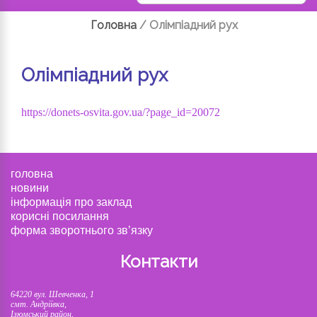
Головна
/
Олімпіадний рух
Олімпіадний рух
https://donets-osvita.gov.ua/?page_id=20072
головна
новини
інформація про заклад
корисні посилання
форма зворотнього зв’язку
Контакти
64220 вул. Шевченка, 1
смт. Андріївка,
Ізюмський район,