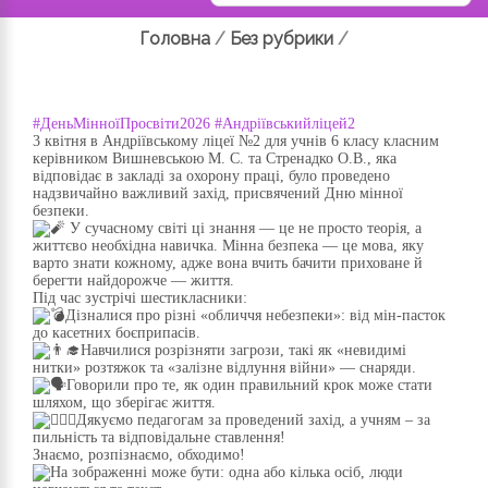
Головна
/
Без рубрики
/
#ДеньМінноїПросвіти2026
#Андріївськийліцей2
3 квітня в Андріївському ліцеї №2 для учнів 6 класу класним
керівником Вишневською М. С. та Стренадко О.В., яка
відповідає в закладі за охорону праці, було проведено
надзвичайно важливий захід, присвячений Дню мінної
безпеки.
У сучасному світі ці знання — це не просто теорія, а
життєво необхідна навичка. Мінна безпека — це мова, яку
варто знати кожному, адже вона вчить бачити приховане й
берегти найдорожче — життя.
Під час зустрічі шестикласники:
Дізналися про різні «обличчя небезпеки»: від мін-пасток
до касетних боєприпасів.
Навчилися розрізняти загрози, такі як «невидимі
нитки» розтяжок та «залізне відлуння війни» — снаряди.
Говорили про те, як один правильний крок може стати
шляхом, що зберігає життя.
Дякуємо педагогам за проведений захід, а учням – за
пильність та відповідальне ставлення!
Знаємо, розпізнаємо, обходимо!