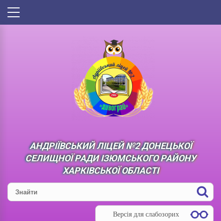
АНДРІЇВСЬКИЙ ЛІЦЕЙ №2 ДОНЕЦЬКОЇ
СЕЛИЩНОЇ РАДИ ІЗЮМСЬКОГО РАЙОНУ
ХАРКІВСЬКОЇ ОБЛАСТІ
Версія для слабозорих